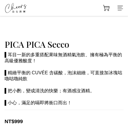
PICA PICA Secco
▌耳目一新的多重搭配果味無酒精氣泡飲、擁有極為平衡的
高級優雅酸度！
▌精緻平衡的 CUVÉE 含碳酸，泡沫細緻，可直接加冰塊咕
嚕咕嚕純飲
▌把小酌，變成清洗的快樂；有酒感沒酒精。
▌小心，滿足的嗝即將衝口而出！
NT$999