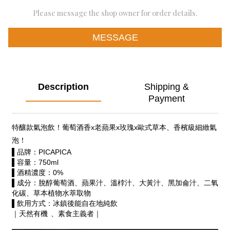
Please message the shop owner for order details.
MESSAGE
Description
Shipping &
Payment
特釀款氣泡飲！葡萄酒香x老蘋果x玫瑰x歐式草本、香檳級細緻氣
泡！
▌品牌：PICAPICA
▌容量：750ml
▌酒精濃度：0%
▌成分
：脫醇葡萄酒、
蘋果汁、溫桲汁
、黑加侖汁
、大黃汁
、二氧
化碳、草本植物水萃取物
▌飲用方式
：
冰鎮後能自在地純飲
｜天然有機 、
素食主義者
｜