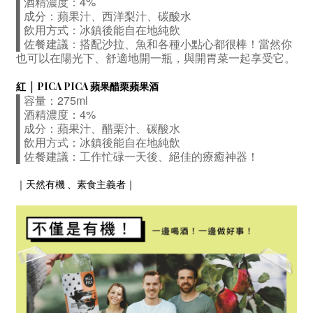
▌酒精濃度：4%
蘋果汁、西洋梨汁、碳酸水
▌成分
：
▌飲用方式
：
冰鎮後能自在地純飲
▌佐餐建議：搭配沙拉、魚和各種小點心都很棒！當然你
也可以在陽光下、舒適地開一瓶，與開胃菜一起享受它。
｜
紅
PICA PICA 蘋果醋栗蘋果酒
▌容量：275ml
▌酒精濃度：4%
蘋果汁、
、碳酸水
▌成分
：
醋栗
汁
▌飲用方式
：
冰鎮後能自在地純飲
▌佐餐建議：
工作忙碌一天後、絕佳的療癒神器
！
｜天然有機 、
素食主義者
｜