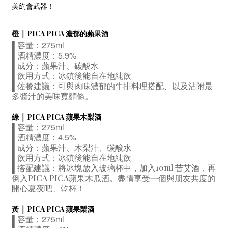
美約會武器！
｜
橙
PICA PICA 濃郁的蘋果酒
▌容量：275ml
▌酒精濃度：5.9%
蘋果汁、碳酸水
▌成分
：
▌飲用方式
：
冰鎮後能自在地純飲
▌佐餐建議：可與肉味濃郁的牛排料理搭配、以及沾附最
多醬汁的美味寬麵條。
｜
綠
PICA PICA 蘋果木梨酒
▌容量：275ml
▌酒精濃度：4.5%
蘋果汁、木梨汁、碳酸水
▌成分
：
▌飲用方式
：
冰鎮後能自在地純飲
▌
搭配建議：
將冰塊放入玻璃杯中，加入
10ml
苦艾酒，再
倒入
PICA
PICA
蘋果木瓜酒。盡情享受一個與朋友共度的
開心夏夜吧、乾杯！
｜
黃
PICA PICA 蘋果梨酒
▌容量：275ml